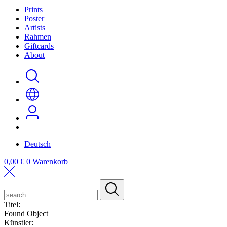
Prints
Poster
Artists
Rahmen
Giftcards
About
Deutsch
0,00
€
0
Warenkorb
search...
Titel:
Found Object
Künstler: