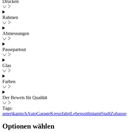
Drucken
Rahmen
Abmessungen
Passepartout
Glas
Farben
Der Beweis für Qualität
Tags:
amerikanisch
Auto
Garage
Kreuzfahrt
Lebensstil
miami
Stadt
Zuhause
Optionen wählen