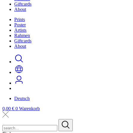
Giftcards
About
Prints
Poster
Artists
Rahmen
Giftcards
About
Deutsch
0,00
€
0
Warenkorb
search...