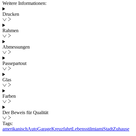
Weitere Informationen:
Drucken
Rahmen
Abmessungen
Passepartout
Glas
Farben
Der Beweis für Qualität
Tags:
amerikanisch
Auto
Garage
Kreuzfahrt
Lebensstil
miami
Stadt
Zuhause