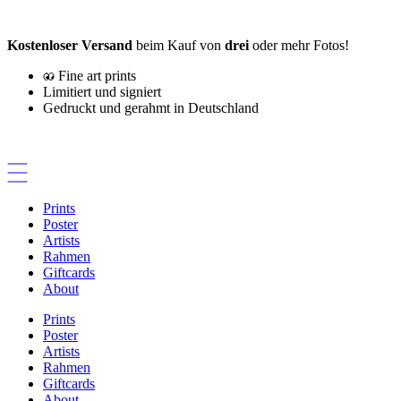
Zum
Inhalt
Kostenloser Versand
beim Kauf von
drei
oder mehr Fotos!
springen
Fine art prints
Limitiert und signiert
Gedruckt und gerahmt in Deutschland
Prints
Poster
Artists
Rahmen
Giftcards
About
Prints
Poster
Artists
Rahmen
Giftcards
About