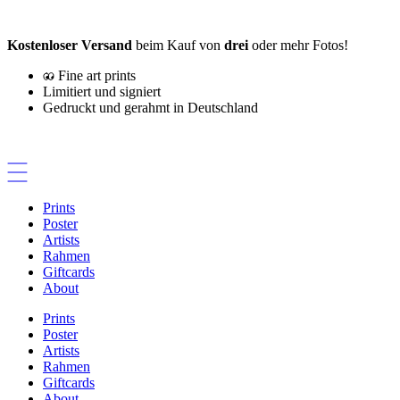
Zum
Inhalt
Kostenloser Versand
beim Kauf von
drei
oder mehr Fotos!
springen
Fine art prints
Limitiert und signiert
Gedruckt und gerahmt in Deutschland
Prints
Poster
Artists
Rahmen
Giftcards
About
Prints
Poster
Artists
Rahmen
Giftcards
About