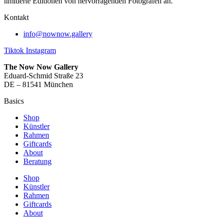
limitierte Editionen von hervorragenden Fotografen an.
Kontakt
info@nownow.gallery
Tiktok
Instagram
The Now Now Gallery
Eduard-Schmid Straße 23
DE – 81541 München
Basics
Shop
Künstler
Rahmen
Giftcards
About
Beratung
Shop
Künstler
Rahmen
Giftcards
About