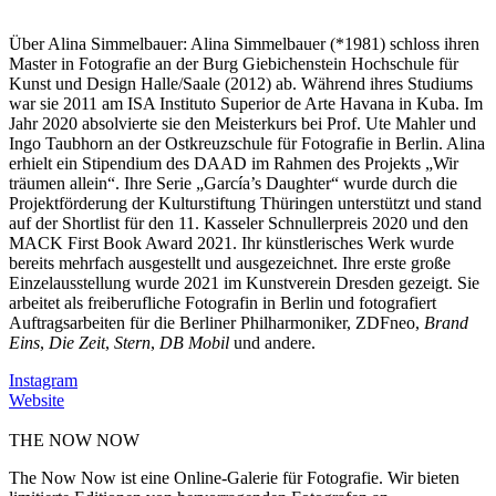
Über Alina Simmelbauer:
Alina Simmelbauer (*1981) schloss ihren
Master in Fotografie an der Burg Giebichenstein Hochschule für
Kunst und Design Halle/Saale (2012) ab. Während ihres Studiums
war sie 2011 am ISA Instituto Superior de Arte Havana in Kuba. Im
Jahr 2020 absolvierte sie den Meisterkurs bei Prof. Ute Mahler und
Ingo Taubhorn an der Ostkreuzschule für Fotografie in Berlin. Alina
erhielt ein Stipendium des DAAD im Rahmen des Projekts „Wir
träumen allein“. Ihre Serie „García’s Daughter“ wurde durch die
Projektförderung der Kulturstiftung Thüringen unterstützt und stand
auf der Shortlist für den 11. Kasseler Schnullerpreis 2020 und den
MACK First Book Award 2021. Ihr künstlerisches Werk wurde
bereits mehrfach ausgestellt und ausgezeichnet. Ihre erste große
Einzelausstellung wurde 2021 im Kunstverein Dresden gezeigt. Sie
arbeitet als freiberufliche Fotografin in Berlin und fotografiert
Auftragsarbeiten für die Berliner Philharmoniker, ZDFneo,
Brand
Eins
,
Die Zeit
,
Stern
,
DB Mobil
und andere.
Instagram
Website
THE NOW NOW
The Now Now ist eine Online-Galerie für Fotografie. Wir bieten