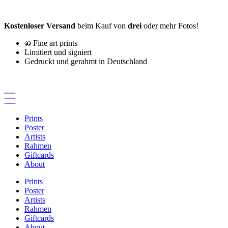
Zum
Inhalt
Kostenloser Versand
beim Kauf von
drei
oder mehr Fotos!
springen
Fine art prints
Limitiert und signiert
Gedruckt und gerahmt in Deutschland
Prints
Poster
Artists
Rahmen
Giftcards
About
Prints
Poster
Artists
Rahmen
Giftcards
About