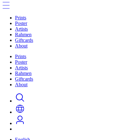
Prints
Poster
Artists
Rahmen
Giftcards
About
Prints
Poster
Artists
Rahmen
Giftcards
About
English