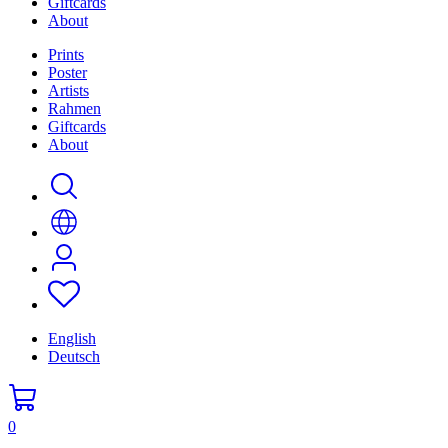
Giftcards
About
Prints
Poster
Artists
Rahmen
Giftcards
About
English
Deutsch
0