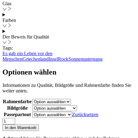
Glas
Farben
Der Beweis für Qualität
Tags:
Es gab ein Leben vor den
Menschen
Griechenland
Insel
Rock
Sonnenuntergang
Optionen wählen
Informationen zu Qualität, Bildgröße und Rahmenfarbe finden Sie
weiter unten.
Rahmenfarbe
Bildgröße
Passepartout
Zurücksetzen
Forged
by
In den Warenkorb
Outer
Forces