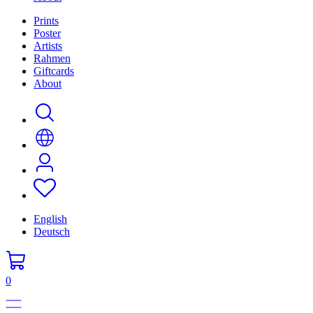
Prints
Poster
Artists
Rahmen
Giftcards
About
English
Deutsch
0