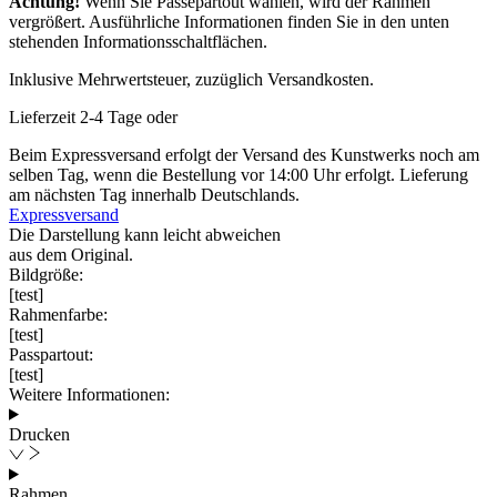
Achtung!
Wenn Sie Passepartout wählen, wird der Rahmen
Menge
vergrößert. Ausführliche Informationen finden Sie in den unten
stehenden Informationsschaltflächen.
Inklusive Mehrwertsteuer, zuzüglich Versandkosten.
Lieferzeit 2-4 Tage oder
Beim Expressversand erfolgt der Versand des Kunstwerks noch am
selben Tag, wenn die Bestellung vor 14:00 Uhr erfolgt. Lieferung
am nächsten Tag innerhalb Deutschlands.
Expressversand
Die Darstellung kann leicht abweichen
aus dem Original.
Bildgröße:
[test]
Rahmenfarbe:
[test]
Passpartout:
[test]
Weitere Informationen:
Drucken
Rahmen