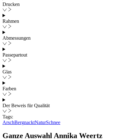
Drucken
Rahmen
Abmessungen
Passepartout
Glas
Farben
Der Beweis für Qualität
Tags:
Arsch
Berg
nackt
Natur
Schnee
Ganze Auswahl
Annika Weertz