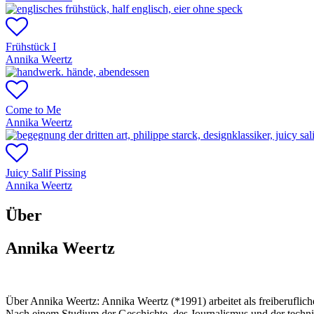
Frühstück I
Annika Weertz
Come to Me
Annika Weertz
Juicy Salif Pissing
Annika Weertz
Über
Annika Weertz
Über Annika Weertz:
Annika Weertz (*1991) arbeitet als freiberuflic
Nach einem Studium der Geschichte, des Journalismus und der technisc