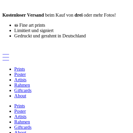
Zum
Inhalt
Kostenloser Versand
beim Kauf von
drei
oder mehr Fotos!
springen
Fine art prints
Limitiert und signiert
Gedruckt und gerahmt in Deutschland
Prints
Poster
Artists
Rahmen
Giftcards
About
Prints
Poster
Artists
Rahmen
Giftcards
About