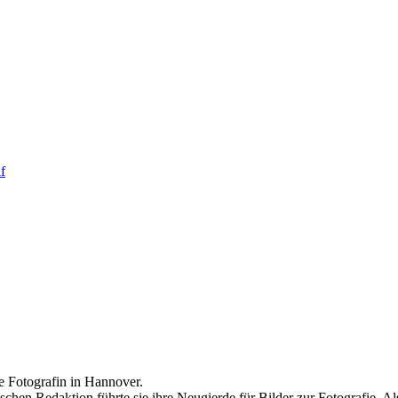
he Fotografin in Hannover.
hen Redaktion führte sie ihre Neugierde für Bilder zur Fotografie. Als