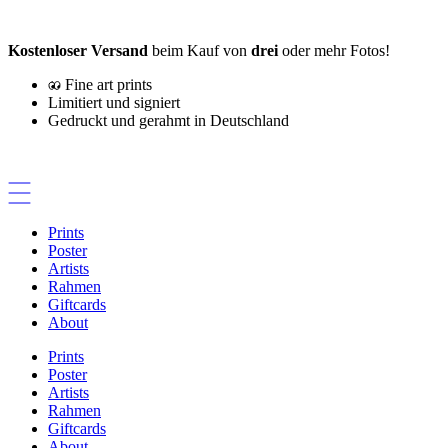
Zum
Inhalt
Kostenloser Versand
beim Kauf von
drei
oder mehr Fotos!
springen
Fine art prints
Limitiert und signiert
Gedruckt und gerahmt in Deutschland
Prints
Poster
Artists
Rahmen
Giftcards
About
Prints
Poster
Artists
Rahmen
Giftcards
About