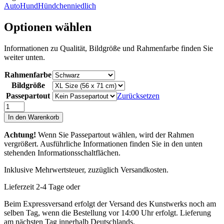
Auto
Hund
Hündchen
niedlich
Optionen wählen
Informationen zu Qualität, Bildgröße und Rahmenfarbe finden Sie
weiter unten.
Rahmenfarbe
Bildgröße
Passepartout
Zurücksetzen
Dogs
in
In den Warenkorb
Cars
I
Achtung!
Wenn Sie Passepartout wählen, wird der Rahmen
Menge
vergrößert. Ausführliche Informationen finden Sie in den unten
stehenden Informationsschaltflächen.
Inklusive Mehrwertsteuer, zuzüglich Versandkosten.
Lieferzeit 2-4 Tage oder
Beim Expressversand erfolgt der Versand des Kunstwerks noch am
selben Tag, wenn die Bestellung vor 14:00 Uhr erfolgt. Lieferung
am nächsten Tag innerhalb Deutschlands.