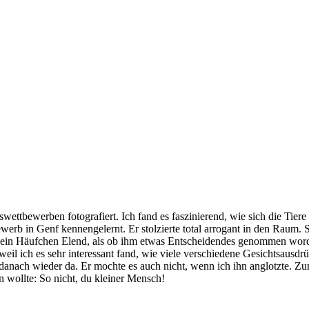
wettbewerben fotografiert. Ich fand es faszinierend, wie sich die Tie
werb in Genf kennengelernt. Er stolzierte total arrogant in den Raum.
e ein Häufchen Elend, als ob ihm etwas Entscheidendes genommen word
weil ich es sehr interessant fand, wie viele verschiedene Gesichtsaus
nach wieder da. Er mochte es auch nicht, wenn ich ihn anglotzte. Zunäc
en wollte: So nicht, du kleiner Mensch!