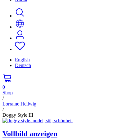
English
Deutsch
0
Shop
/
Lorraine Hellwig
/
Doggy Style III
Vollbild anzeigen