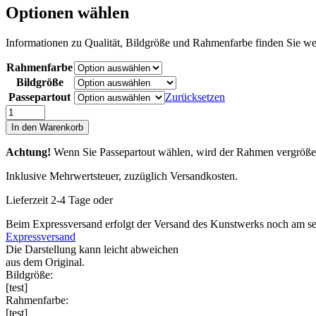
Optionen wählen
Informationen zu Qualität, Bildgröße und Rahmenfarbe finden Sie wei
Rahmenfarbe
Bildgröße
Passepartout
Zurücksetzen
Doggy
Style
In den Warenkorb
III
Menge
Achtung!
Wenn Sie Passepartout wählen, wird der Rahmen vergrößert.
Inklusive Mehrwertsteuer, zuzüglich Versandkosten.
Lieferzeit 2-4 Tage oder
Beim Expressversand erfolgt der Versand des Kunstwerks noch am sel
Expressversand
Die Darstellung kann leicht abweichen
aus dem Original.
Bildgröße:
[test]
Rahmenfarbe:
[test]