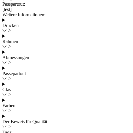
Passpartout:
[test]
Weitere Informationen:
Drucken
Rahmen
Abmessungen
Passepartout
Glas
Farben
Der Beweis für Qualität
Tags: