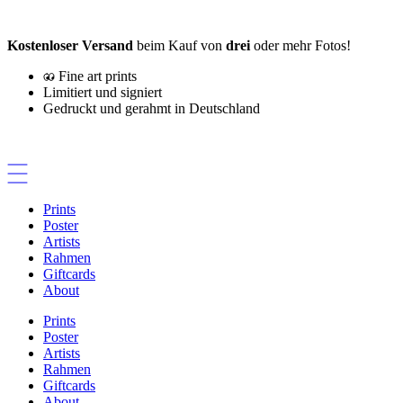
Zum
Inhalt
Kostenloser Versand
beim Kauf von
drei
oder mehr Fotos!
springen
Fine art prints
Limitiert und signiert
Gedruckt und gerahmt in Deutschland
Prints
Poster
Artists
Rahmen
Giftcards
About
Prints
Poster
Artists
Rahmen
Giftcards
About