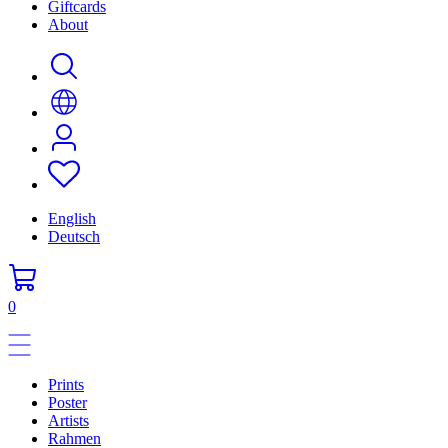
Giftcards
About
English
Deutsch
0
Prints
Poster
Artists
Rahmen