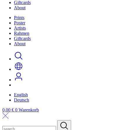
Giftcards
About
Prints
Poster
Artists
Rahmen
Giftcards
About
English
Deutsch
0,00
€
0
Warenkorb
search...