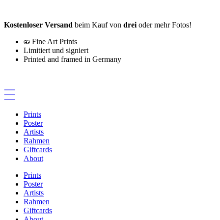
Zum
Inhalt
Kostenloser Versand
beim Kauf von
drei
oder mehr Fotos!
springen
Fine Art Prints
Limitiert und signiert
Printed and framed in Germany
Prints
Poster
Artists
Rahmen
Giftcards
About
Prints
Poster
Artists
Rahmen
Giftcards
About