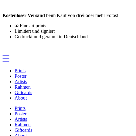
Zum
Inhalt
Kostenloser Versand
beim Kauf von
drei
oder mehr Fotos!
springen
Fine art prints
Limitiert und signiert
Gedruckt und gerahmt in Deutschland
Prints
Poster
Artists
Rahmen
Giftcards
About
Prints
Poster
Artists
Rahmen
Giftcards
About