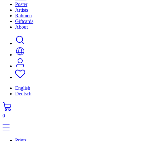
Poster
Artists
Rahmen
Giftcards
About
English
Deutsch
0
Prints