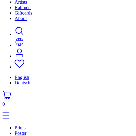
Artists
Rahmen
Giftcards
About
English
Deutsch
0
Prints
Poster