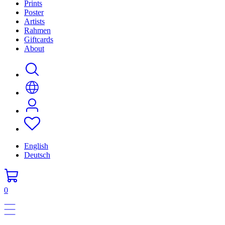
Prints
Poster
Artists
Rahmen
Giftcards
About
English
Deutsch
0