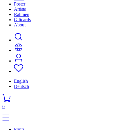
Poster
Artists
Rahmen
Giftcards
About
English
Deutsch
0
Prints