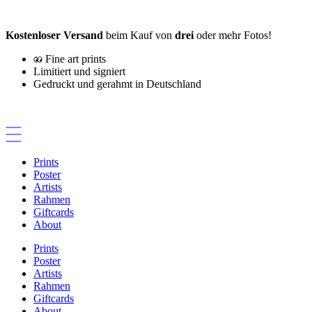
Zum
Inhalt
Kostenloser Versand
beim Kauf von
drei
oder mehr Fotos!
springen
Fine art prints
Limitiert und signiert
Gedruckt und gerahmt in Deutschland
Prints
Poster
Artists
Rahmen
Giftcards
About
Prints
Poster
Artists
Rahmen
Giftcards
About