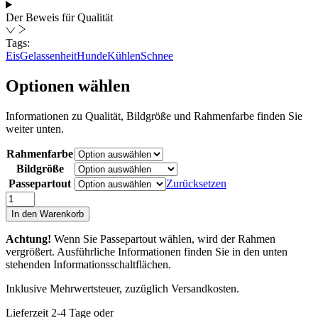
Der Beweis für Qualität
Tags:
Eis
Gelassenheit
Hunde
Kühlen
Schnee
Optionen wählen
Informationen zu Qualität, Bildgröße und Rahmenfarbe finden Sie
weiter unten.
Rahmenfarbe
Bildgröße
Passepartout
Zurücksetzen
The
Age
In den Warenkorb
of
Pleasure
Achtung!
Wenn Sie Passepartout wählen, wird der Rahmen
Menge
vergrößert. Ausführliche Informationen finden Sie in den unten
stehenden Informationsschaltflächen.
Inklusive Mehrwertsteuer, zuzüglich Versandkosten.
Lieferzeit 2-4 Tage oder