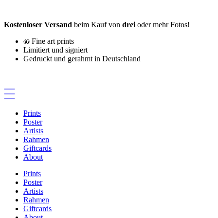
Zum
Inhalt
Kostenloser Versand
beim Kauf von
drei
oder mehr Fotos!
springen
Fine art prints
Limitiert und signiert
Gedruckt und gerahmt in Deutschland
Prints
Poster
Artists
Rahmen
Giftcards
About
Prints
Poster
Artists
Rahmen
Giftcards
About