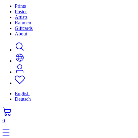
Prints
Poster
Artists
Rahmen
Giftcards
About
English
Deutsch
0