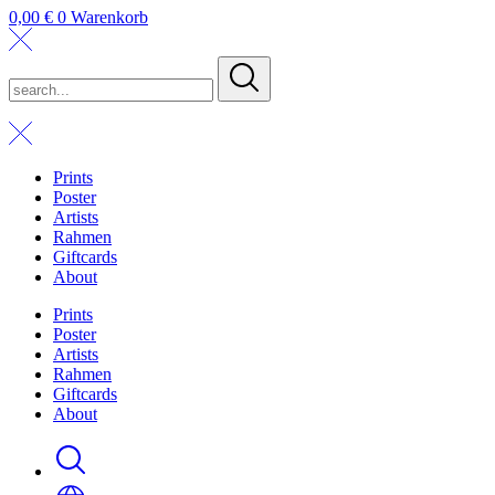
0,00
€
0
Warenkorb
search...
Prints
Poster
Artists
Rahmen
Giftcards
About
Prints
Poster
Artists
Rahmen
Giftcards
About