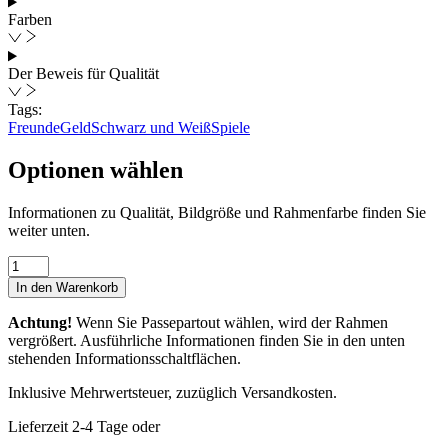
Farben
Der Beweis für Qualität
Tags:
Freunde
Geld
Schwarz und Weiß
Spiele
Optionen wählen
Informationen zu Qualität, Bildgröße und Rahmenfarbe finden Sie
weiter unten.
Make
Money
In den Warenkorb
Not
Friends
Achtung!
Wenn Sie Passepartout wählen, wird der Rahmen
I
vergrößert. Ausführliche Informationen finden Sie in den unten
Menge
stehenden Informationsschaltflächen.
Inklusive Mehrwertsteuer, zuzüglich Versandkosten.
Lieferzeit 2-4 Tage oder