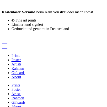
Zum
Inhalt
Kostenloser Versand
beim Kauf von
drei
oder mehr Fotos!
springen
Fine art prints
Limitiert und signiert
Gedruckt und gerahmt in Deutschland
Prints
Poster
Artists
Rahmen
Giftcards
About
Prints
Poster
Artists
Rahmen
Giftcards
About