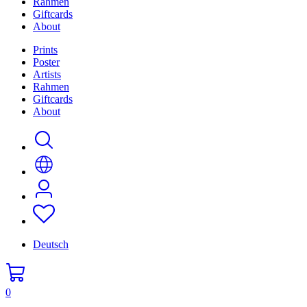
Rahmen
Giftcards
About
Prints
Poster
Artists
Rahmen
Giftcards
About
Deutsch
0