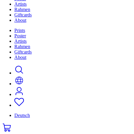
Artists
Rahmen
Giftcards
About
Prints
Poster
Artists
Rahmen
Giftcards
About
Deutsch